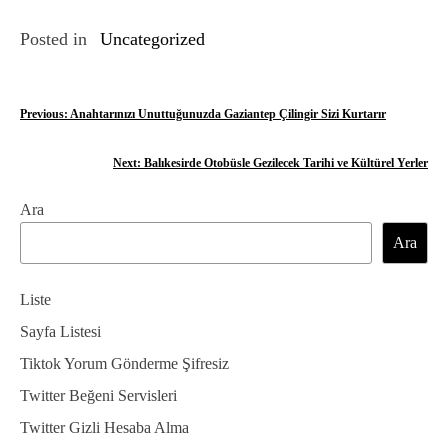
Posted in
Uncategorized
Y
Previous:
Anahtarınızı Unuttuğunuzda Gaziantep Çilingir Sizi Kurtarır
a
Next:
Balıkesirde Otobüsle Gezilecek Tarihi ve Kültürel Yerler
z
Ara
ı
Ara
g
e
Liste
z
Sayfa Listesi
Tiktok Yorum Gönderme Şifresiz
i
Twitter Beğeni Servisleri
n
Twitter Gizli Hesaba Alma
m