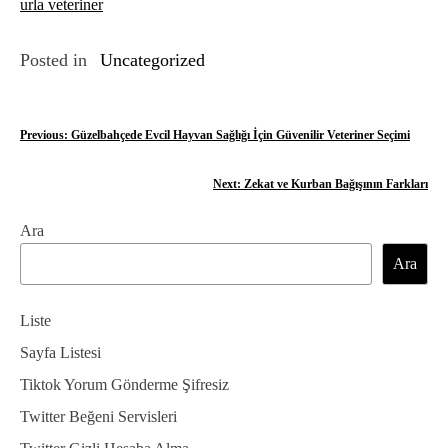
urla veteriner
Posted in
Uncategorized
Y
Previous:
Güzelbahçede Evcil Hayvan Sağlığı İçin Güvenilir Veteriner Seçimi
a
Next:
Zekat ve Kurban Bağışının Farkları
z
Ara
ı
Ara
g
e
Liste
z
Sayfa Listesi
Tiktok Yorum Gönderme Şifresiz
i
Twitter Beğeni Servisleri
n