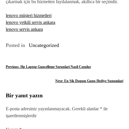
çıkarmak için bu hizmetten faydalanmak, akıllıca bir seçimdir.
lenovo müşteri hizmetleri
lenovo yetkili servis ankara
lenovo servis ankara
Posted in
Uncategorized
Y
Previous:
Hp Laptop Guncelleme Sorunlari Nasil Cozulur
a
Next:
En Sik Dogum Gunu Hediye Sunumlari
z
Bir yanıt yazın
ı
g
E-posta adresiniz yayınlanmayacak.
Gerekli alanlar
*
ile
işaretlenmişlerdir
e