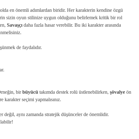
olda en önemli adımlardan biridir. Her karakterin kendine özgü
rin sizin oyun stilinize uygun olduğunu belirlemek kritik bir rol
ken,
Savaşçı
daha fazla hasar verebilir. Bu iki karakter arasında
ünmelisiniz.
üşünmek de faydalıdır.
ar.
Örneğin, bir
büyücü
takımda destek rolü üstlenebilirken,
şövalye
ön
e karakter seçimi yapmalısınız.
er değil, aynı zamanda stratejik düşünceler de önemlidir.
labilir!