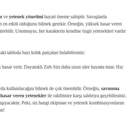
n
ve
yetenek yönetimi
hayati öneme sahiptir. Savaşlarda
rin en etkili olduğunu bilmek gerekir. Örneğin, yüksek hasar veren
ğiştirebilir. Unutmayın, her karakterin kendine özgü yetenekleri vardır
 tabloda bazı kritik parçaları bulabilirsiniz:
sar verir. Dayanıklı Zırh Sizi daha uzun süre hayatta tutar. Hız
rda kullanılacağını bilmek de çok önemlidir. Örneğin,
savunma
hasar veren yetenekler
ile rakibinize karşı saldırıya geçebilirsiniz.
taşıyacaktır. Peki, siz hangi ekipman ve yetenek kombinasyonlarını
ın!