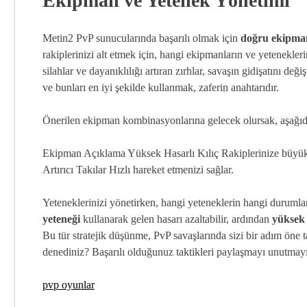
Ekipman ve Yetenek Yönetimi
Metin2 PvP sunucularında başarılı olmak için
doğru ekipma
rakiplerinizi alt etmek için, hangi ekipmanların ve yetenekle
silahlar ve dayanıklılığı artıran zırhlar, savaşın gidişatını de
ve bunları en iyi şekilde kullanmak, zaferin anahtarıdır.
Önerilen ekipman kombinasyonlarına gelecek olursak, aşağıdaki
Ekipman Açıklama Yüksek Hasarlı Kılıç Rakiplerinize büyük ha
Artırıcı Takılar Hızlı hareket etmenizi sağlar.
Yeteneklerinizi yönetirken, hangi yeteneklerin hangi durumla
yeteneği
kullanarak gelen hasarı azaltabilir, ardından
yüksek 
Bu tür stratejik düşünme, PvP savaşlarında sizi bir adım öne 
denediniz? Başarılı olduğunuz taktikleri paylaşmayı unutmay
pvp oyunlar