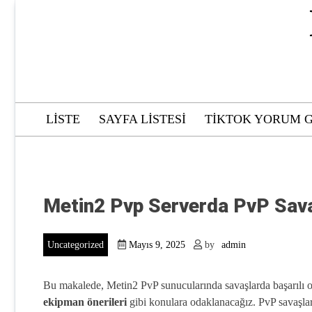
Skip
to
content
LISTE
SAYFA LISTESI
TIKTOK YORUM G
Metin2 Pvp Serverda PvP Sava
Uncategorized
Mayıs 9, 2025
by
admin
Bu makalede, Metin2 PvP sunucularında savaşlarda başarılı o
ekipman önerileri
gibi konulara odaklanacağız. PvP savaşlar