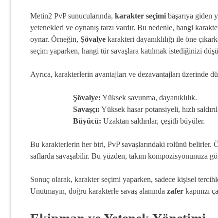
Metin2 PvP sunucularında,
karakter seçimi
başarıya giden y
yetenekleri ve oynanış tarzı vardır. Bu nedenle, hangi karakte
oynar. Örneğin,
Şövalye
karakteri dayanıklılığı ile öne çıkar
seçim yaparken, hangi tür savaşlara katılmak istediğinizi düş
Ayrıca, karakterlerin avantajları ve dezavantajları üzerinde d
Şövalye:
Yüksek savunma, dayanıklılık.
Savaşçı:
Yüksek hasar potansiyeli, hızlı saldırıl
Büyücü:
Uzaktan saldırılar, çeşitli büyüler.
Bu karakterlerin her biri, PvP savaşlarındaki rolünü belirler. 
saflarda savaşabilir. Bu yüzden, takım kompozisyonunuza gör
Sonuç olarak, karakter seçimi yaparken, sadece kişisel tercihl
Unutmayın, doğru karakterle savaş alanında
zafer
kapınızı ça