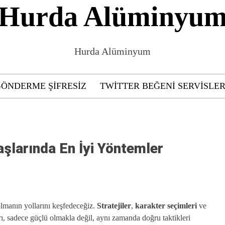
Hurda Alüminyu
Hurda Alüminyum
ÖNDERME ŞIFRESIZ
TWITTER BEĞENI SERVISLER
şlarında En İyi Yöntemler
lmanın yollarını keşfedeceğiz.
Stratejiler
,
karakter seçimleri
ve
ı, sadece güçlü olmakla değil, aynı zamanda doğru taktikleri