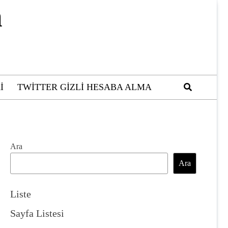
m
I
TWITTER GIZLI HESABA ALMA
Ara
Ara
Liste
Sayfa Listesi