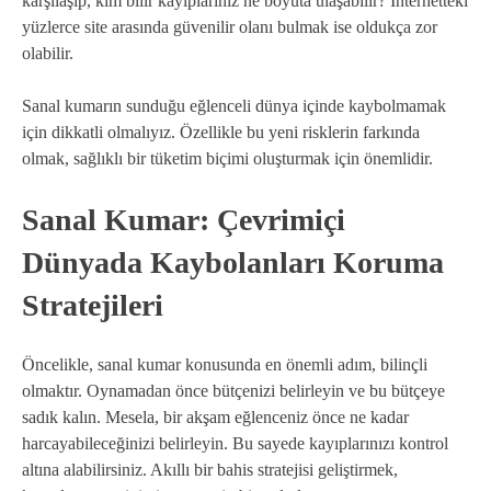
karşılaşıp, kim bilir kayıplarınız ne boyuta ulaşabilir? İnternetteki
yüzlerce site arasında güvenilir olanı bulmak ise oldukça zor
olabilir.
Sanal kumarın sunduğu eğlenceli dünya içinde kaybolmamak
için dikkatli olmalıyız. Özellikle bu yeni risklerin farkında
olmak, sağlıklı bir tüketim biçimi oluşturmak için önemlidir.
Sanal Kumar: Çevrimiçi
Dünyada Kaybolanları Koruma
Stratejileri
Öncelikle, sanal kumar konusunda en önemli adım, bilinçli
olmaktır. Oynamadan önce bütçenizi belirleyin ve bu bütçeye
sadık kalın. Mesela, bir akşam eğlenceniz önce ne kadar
harcayabileceğinizi belirleyin. Bu sayede kayıplarınızı kontrol
altına alabilirsiniz. Akıllı bir bahis stratejisi geliştirmek,