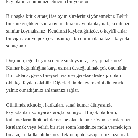
kayıplarınızı minimize etmenin bir yoludur.
Bir başka kritik strateji ise oyun sürelerinizi yönetmektir. Belirli
bir süre geçtikten sonra oyunu bırakmayı planlayarak, kendinize
sınırlar koymalısınız. Kendinizi kaybettiğinizde, o keyifli anlar
bir çığır açar ve pek çok insan için bu durum daha fazla kayıpla
sonuçlanır.
Düşünün, eğer başınızı derde soktuysanız, ne yapmalısınız?
Kumar bağımlılığına karşı uzman desteği almak çok önemlidir.
Bu noktada, gerek bireysel terapiler gerekse destek grupları
oldukça faydalı olabilir. Diğerlerinin deneyimlerini dinlemek,
yalnız olmadığınızı anlamanızı sağlar.
Günümüz teknoloji harikaları, sanal kumar dünyasında
kaybolanları koruyacak araçlar sunuyor. Birçok platform,
kullanıcıların limit belirlemesine olanak tanır. Oyun seanslarınızı
kısıtlamak veya belirli bir süre sonra kendinize mola vermek için
bu araçları kullanabilirsiniz. Teknoloji ile kayıplarınızı azaltmak