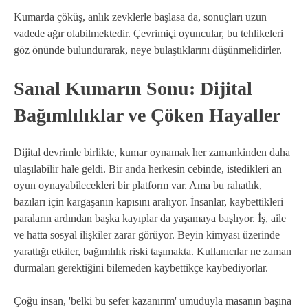
Kumarda çöküş, anlık zevklerle başlasa da, sonuçları uzun
vadede ağır olabilmektedir. Çevrimiçi oyuncular, bu tehlikeleri
göz önünde bulundurarak, neye bulaştıklarını düşünmelidirler.
Sanal Kumarın Sonu: Dijital
Bağımlılıklar ve Çöken Hayaller
Dijital devrimle birlikte, kumar oynamak her zamankinden daha
ulaşılabilir hale geldi. Bir anda herkesin cebinde, istedikleri an
oyun oynayabilecekleri bir platform var. Ama bu rahatlık,
bazıları için kargaşanın kapısını aralıyor. İnsanlar, kaybettikleri
paraların ardından başka kayıplar da yaşamaya başlıyor. İş, aile
ve hatta sosyal ilişkiler zarar görüyor. Beyin kimyası üzerinde
yarattığı etkiler, bağımlılık riski taşımakta. Kullanıcılar ne zaman
durmaları gerektiğini bilemeden kaybettikçe kaybediyorlar.
Çoğu insan, 'belki bu sefer kazanırım' umuduyla masanın başına