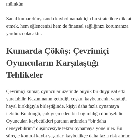
mümkün.
Sanal kumar dünyasında kaybolmamak için bu stratejilere dikkat
etmek, hem eğlencenizi hem de finansal sağlığınızı korumanıza
yardımcı olacaktır.
Kumarda Çöküş: Çevrimiçi
Oyuncuların Karşılaştığı
Tehlikeler
Çevrimiçi kumar, oyuncular üzerinde büyük bir duygusal etki
yaratabilir. Kazanmanın getirdiği coşku, kaybetmenin yarattığı
hayal kırıklığıyla birleştiğinde, kişiyi daha fazla oynamaya
itebilir. Bu döngü, çok geçmeden bir bağımlılığa dönüşebilir.
Oyuncular, kaybettikleri paranın ardından “bir daha
deneyebilirim” düşüncesiyle tekrar oynamaya yönelirler. Bu
süreçte kontrol kaybı yaşarlar; kaybettikçe daha fazla risk alırlar.