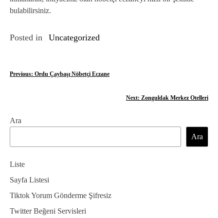
bulabilirsiniz.
Posted in
Uncategorized
Y
Previous:
Ordu Çaybaşı Nöbetçi Eczane
a
Next:
Zonguldak Merkez Otelleri
z
Ara
ı
Ara
g
e
Liste
z
Sayfa Listesi
Tiktok Yorum Gönderme Şifresiz
i
Twitter Beğeni Servisleri
n