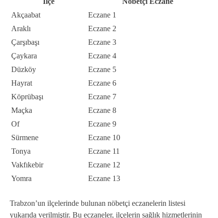
İlçe
Nöbetçi Eczane
Akçaabat
Eczane 1
Araklı
Eczane 2
Çarşıbaşı
Eczane 3
Çaykara
Eczane 4
Düzköy
Eczane 5
Hayrat
Eczane 6
Köprübaşı
Eczane 7
Maçka
Eczane 8
Of
Eczane 9
Sürmene
Eczane 10
Tonya
Eczane 11
Vakfıkebir
Eczane 12
Yomra
Eczane 13
Trabzon’un ilçelerinde bulunan nöbetçi eczanelerin listesi
yukarıda verilmiştir. Bu eczaneler, ilçelerin sağlık hizmetlerinin