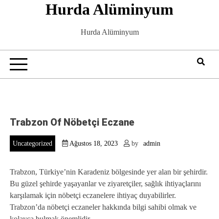
Hurda Alüminyum
Skip
to
content
Hurda Alüminyum
Trabzon Of Nöbetçi Eczane
Uncategorized
Ağustos 18, 2023
by
admin
Trabzon, Türkiye’nin Karadeniz bölgesinde yer alan bir şehirdir.
Bu güzel şehirde yaşayanlar ve ziyaretçiler, sağlık ihtiyaçlarını
karşılamak için nöbetçi eczanelere ihtiyaç duyabilirler.
Trabzon’da nöbetçi eczaneler hakkında bilgi sahibi olmak ve
kolayca bulmak önemlidir.