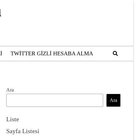
m
I
TWITTER GIZLI HESABA ALMA
Ara
Ara
Liste
Sayfa Listesi