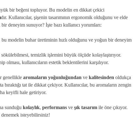
yük bir beğeni topluyor. Bu modelin en dikkat çekici
ı
dır. Kullanıcılar, şişenin tasarımının ergonomik olduğunu ve elde
l bir deneyim sunuyor? İşte bazı kullanıcı yorumları:
ı, bu modelin buhar üretiminin hızlı olduğunu ve yoğun bir deneyim
 sökülebilmesi, temizlik işlemini büyük ölçüde kolaylaştırıyor.
ip olması, kullanıcıların estetik beklentilerini karşılıyor.
ar genellikle
aromaların yoğunluğundan
ve
kalitesinden
oldukça
ıraktığı tat ile dikkat çekiyor. Kullanıcılar, bu aromaların zengin
a keyifli hale getiriyor.
ına sunduğu
kolaylık
,
performans
ve
şık tasarım
ile öne çıkıyor.
i denemek isteyebilirsiniz!