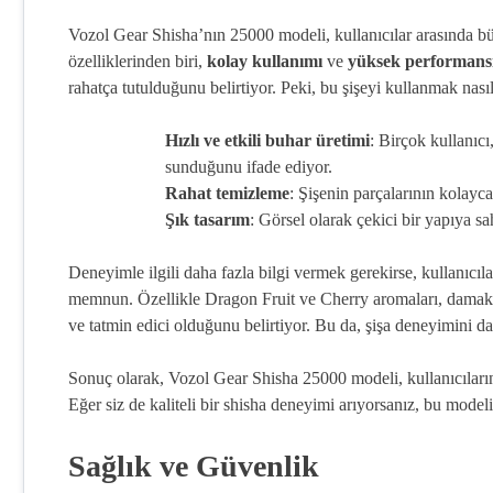
Vozol Gear Shisha’nın 25000 modeli, kullanıcılar arasında bü
özelliklerinden biri,
kolay kullanımı
ve
yüksek performans
rahatça tutulduğunu belirtiyor. Peki, bu şişeyi kullanmak nası
Hızlı ve etkili buhar üretimi
: Birçok kullanıc
sunduğunu ifade ediyor.
Rahat temizleme
: Şişenin parçalarının kolayca
Şık tasarım
: Görsel olarak çekici bir yapıya sah
Deneyimle ilgili daha fazla bilgi vermek gerekirse, kullanıcıl
memnun. Özellikle Dragon Fruit ve Cherry aromaları, damakta b
ve tatmin edici olduğunu belirtiyor. Bu da, şişa deneyimini dah
Sonuç olarak, Vozol Gear Shisha 25000 modeli, kullanıcılar
Eğer siz de kaliteli bir shisha deneyimi arıyorsanız, bu model
Sağlık ve Güvenlik