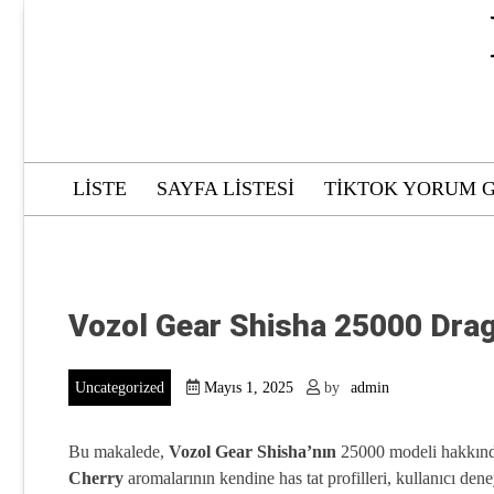
Skip
to
content
LISTE
SAYFA LISTESI
TIKTOK YORUM G
Vozol Gear Shisha 25000 Drag
Uncategorized
Mayıs 1, 2025
by
admin
Bu makalede,
Vozol Gear Shisha’nın
25000 modeli hakkında 
Cherry
aromalarının kendine has tat profilleri, kullanıcı den