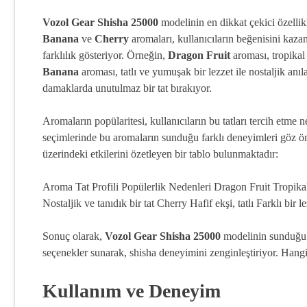
Vozol Gear Shisha 25000
modelinin en dikkat çekici özellikl
Banana
ve
Cherry
aromaları, kullanıcıların beğenisini kaz
farklılık gösteriyor. Örneğin,
Dragon Fruit
aroması, tropikal 
Banana
aroması, tatlı ve yumuşak bir lezzet ile nostaljik anıl
damaklarda unutulmaz bir tat bırakıyor.
Aromaların popülaritesi, kullanıcıların bu tatları tercih etme ne
seçimlerinde bu aromaların sunduğu farklı deneyimleri göz ö
üzerindeki etkilerini özetleyen bir tablo bulunmaktadır:
Aroma Tat Profili Popülerlik Nedenleri Dragon Fruit Tropikal,
Nostaljik ve tanıdık bir tat Cherry Hafif ekşi, tatlı Farklı bir 
Sonuç olarak,
Vozol Gear Shisha 25000
modelinin sunduğu b
seçenekler sunarak, shisha deneyimini zenginleştiriyor. Hang
Kullanım ve Deneyim