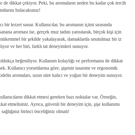
iyle de dikkat çekiyor. Peki, bu aromaların neden bu kadar çok tercih
ıtlarını bulacaksınız!
ıcı bir lezzet sunar. Kullanıcılar, bu aromanın içimi sırasında
. Banana aroması ise, gerçek muz tadını yansıtarak, birçok kişi için
ni mükemmel bir şekilde yakalayarak, damaklarda unutulmaz bir iz
lıyor ve her biri, farklı tat deneyimleri sunuyor.
oldukça beğeniliyor. Kullanım kolaylığı ve performansı ile dikkat
enek. Kullanıcı yorumlarına göre, şişenin tasarımı ve ergonomik
modelin aromaları, uzun süre kalıcı ve yoğun bir deneyim sunuyor.
 kullanıcıların dikkat etmesi gereken bazı noktalar var. Örneğin,
kat etmelisiniz. Ayrıca, güvenli bir deneyim için, şişe kullanımı
ağlığınız birinci önceliğiniz olmalı!