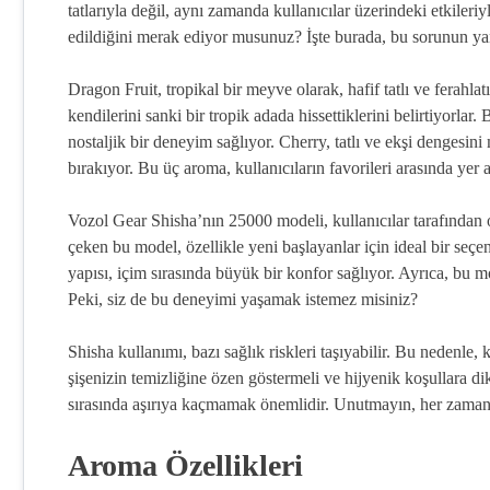
tatlarıyla değil, aynı zamanda kullanıcılar üzerindeki etkiler
edildiğini merak ediyor musunuz? İşte burada, bu sorunun yan
Dragon Fruit, tropikal bir meyve olarak, hafif tatlı ve ferahlat
kendilerini sanki bir tropik adada hissettiklerini belirtiyorlar
nostaljik bir deneyim sağlıyor. Cherry, tatlı ve ekşi dengesi
bırakıyor. Bu üç aroma, kullanıcıların favorileri arasında yer a
Vozol Gear Shisha’nın 25000 modeli, kullanıcılar tarafından 
çeken bu model, özellikle yeni başlayanlar için ideal bir seç
yapısı, içim sırasında büyük bir konfor sağlıyor. Ayrıca, bu 
Peki, siz de bu deneyimi yaşamak istemez misiniz?
Shisha kullanımı, bazı sağlık riskleri taşıyabilir. Bu nedenle,
şişenizin temizliğine özen göstermeli ve hijyenik koşullara dik
sırasında aşırıya kaçmamak önemlidir. Unutmayın, her zaman s
Aroma Özellikleri